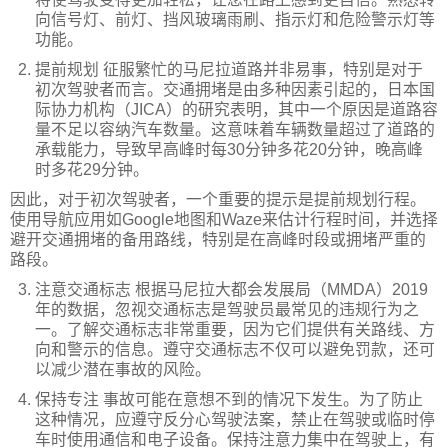
向信号灯、前灯、挡风玻璃雨刷、指示灯和危险警示灯等
功能。
提前规划 征服繁忙的马尼拉道路并非易事，特别是对于
初次驾驶者而言。交通拥堵是由多种因素引起的，日本国
际协力机构（JICA）的研究表明，其中一个原因是道路容
量不足以容纳汽车数量。这意味着车辆数量超过了道路的
承载能力，导致早高峰时每30分钟多花20分钟，晚高峰
时多花29分钟。
因此，对于初次驾驶者，一个重要的提示是提前规划行程。
使用导航应用如Google地图和Waze来估计行程时间，并选择
避开交通拥堵的备用路线，特别是在高峰时段或拥堵严重的
路段。
注意交通标志 根据马尼拉大都会发展局（MMDA）2019
年的数据，忽视交通标志是驾驶员最常见的违规行为之
一。了解交通标志非常重要，因为它们提供有关路线、方
向和警示的信息。遵守交通标志不仅可以避免罚款，还可
以减少潜在事故的风险。
保持专注 事故可能在意想不到的情况下发生。为了防止
这种情况，应遵守反分心驾驶法案，禁止在驾驶或临时停
车时使用通信和电子设备。保持注意力集中在驾驶上，有