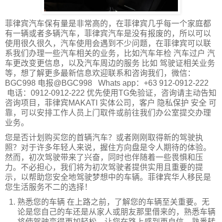
菲律宾汽车保有量是非常高的，在菲律宾几乎每一个家庭都
有一辆或者多辆汽车，菲律宾汽车是没有报废的，所以可以
使用很久很久，汽车使用会遇到不少问题，在菲律宾可以联
系我们办理一些汽车相关的业务，比如汽车年检 汽车过户 汽
车更改变更信息，以及汽车周边的服务 比如 驾驶证相关业务
等，想了解更多最新信息欢迎联系和咨询我们，微信：
BGC998 电报@BGC998 Whats app：+63 912-0912-222
电话：0912-0912-222 优先使用TG免验证，咨询请主动告知
咨询项目，菲律宾MAKATI 实体公司，客户 隐私保护 安全 可
靠，可以安排工作人员上门取件或前往我们办公室提交办理
业务。
您是否计划购买您的首辆汽车？或者刚刚取得新的驾驶执
照？对于许多年轻人来说，握住方向盘是令人期待的体验。
然而，初次驾驶带来了兴奋，同时也伴随着一些畏惧和压
力。不必担心，我们将为初次驾驶者提供实用且重要的提
示，以帮助您安全地驾驶梦想中的车辆。菲律宾华人移民是
您生活服务不二的选择！
熟悉您的车辆 在上路之前，了解您的车辆至关重要。无
论是您自己的车还是从家人或朋友那里借来的，熟悉车辆
将使驾驶变得更加轻松，让您在路上感到更自信。熟悉转